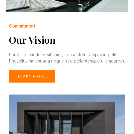
Commitment
Our Vision
Lorem ipsum dolor sit amet, consectetur adipiscing elit.
Phasellus malesuada neque sed pellentesque ullamcorper.
LEARN MORE